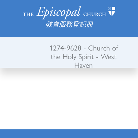
教會服務登記冊
1274-9628 - Church of
the Holy Spirit - West
Haven