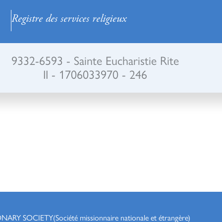
Registre des services religieux
9332-6593 - Sainte Eucharistie Rite
II - 1706033970 - 246
ONARY SOCIETY
(Société missionnaire nationale et étrangère)