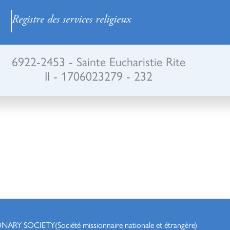
Registre des services religieux
6922-2453 - Sainte Eucharistie Rite
II - 1706023279 - 232
ONARY SOCIETY
(Société missionnaire nationale et étrangère)