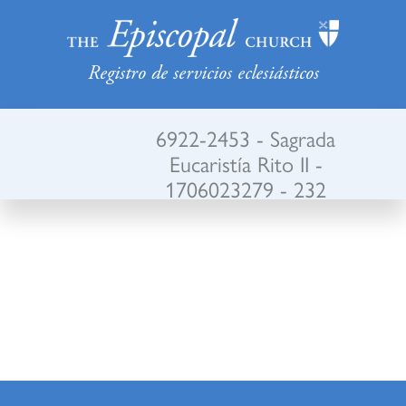
Registro de servicios eclesiásticos
6922-2453 - Sagrada
Eucaristía Rito II -
1706023279 - 232