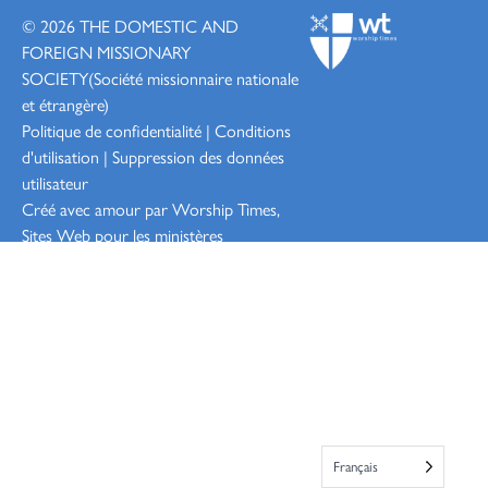
© 2026
THE DOMESTIC AND
FOREIGN MISSIONARY
SOCIETY
(Société missionnaire nationale
et étrangère)
Politique de confidentialité
|
Conditions
d'utilisation
|
Suppression des données
utilisateur
Créé avec amour par Worship
Times,
Sites Web pour les ministères
Connexion
Français