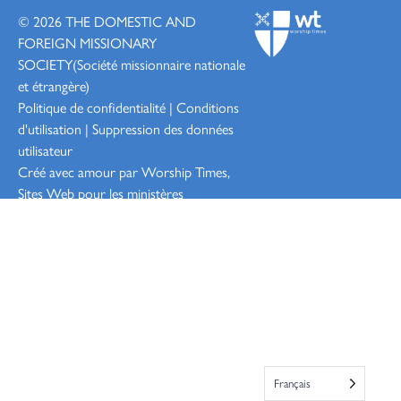
© 2026
THE DOMESTIC AND
FOREIGN MISSIONARY
SOCIETY
(Société missionnaire nationale
et étrangère)
Politique de confidentialité
|
Conditions
d'utilisation
|
Suppression des données
utilisateur
Créé avec amour par Worship
Times,
Sites Web pour les ministères
Connexion
Français