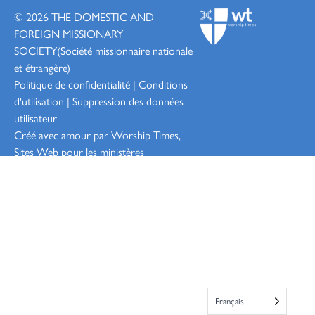
© 2026
THE DOMESTIC AND
FOREIGN MISSIONARY
SOCIETY
(Société missionnaire nationale
et étrangère)
Politique de confidentialité
|
Conditions
d'utilisation
|
Suppression des données
utilisateur
Créé avec amour par Worship
Times,
Sites Web pour les ministères
Connexion
Français