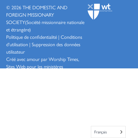
© 2026
THE DOMESTIC AND
FOREIGN MISSIONARY
SOCIETY
(Société missionnaire nationale
et étrangère)
Politique de confidentialité
|
Conditions
d'utilisation
|
Suppression des données
utilisateur
Créé avec amour par Worship
Times,
Sites Web pour les ministères
Connexion
Français