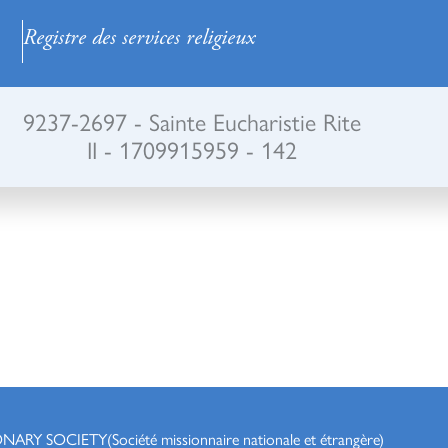
Registre des services religieux
9237-2697 - Sainte Eucharistie Rite
II - 1709915959 - 142
ONARY SOCIETY
(Société missionnaire nationale et étrangère)