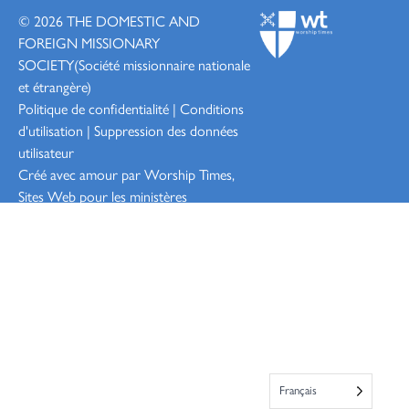
© 2026
THE DOMESTIC AND
FOREIGN MISSIONARY
SOCIETY
(Société missionnaire nationale
et étrangère)
Politique de confidentialité
|
Conditions
d'utilisation
|
Suppression des données
utilisateur
Créé avec amour par Worship
Times,
Sites Web pour les ministères
Connexion
Français