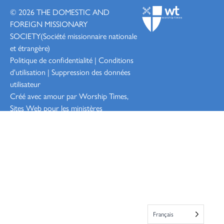
© 2026
THE DOMESTIC AND
FOREIGN MISSIONARY
SOCIETY
(Société missionnaire nationale
et étrangère)
Politique de confidentialité
|
Conditions
d'utilisation
|
Suppression des données
utilisateur
Créé avec amour par Worship
Times,
Sites Web pour les ministères
Connexion
Français