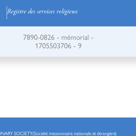
Registre des services religieux
7890-0826 - mémorial -
1705503706 - 9
ONARY SOCIETY
(Société missionnaire nationale et étrangère)