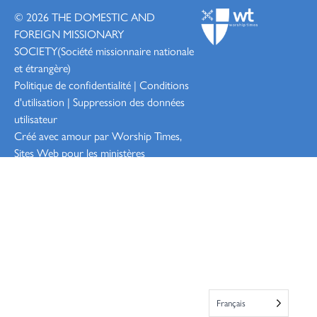
© 2026
THE DOMESTIC AND
FOREIGN MISSIONARY
SOCIETY
(Société missionnaire nationale
et étrangère)
Politique de confidentialité
|
Conditions
d'utilisation
|
Suppression des données
utilisateur
Créé avec amour par Worship
Times,
Sites Web pour les ministères
Connexion
Français