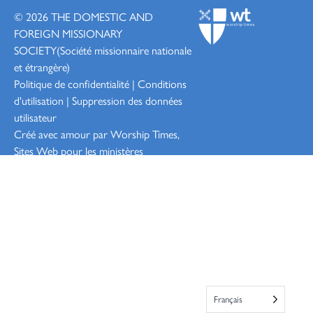
© 2026
THE DOMESTIC AND
FOREIGN MISSIONARY
SOCIETY
(Société missionnaire nationale
et étrangère)
Politique de confidentialité
|
Conditions
d'utilisation
|
Suppression des données
utilisateur
Créé avec amour par Worship
Times,
Sites Web pour les ministères
Connexion
Français