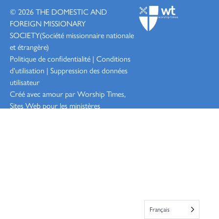
© 2026
THE DOMESTIC AND
FOREIGN MISSIONARY
SOCIETY
(Société missionnaire nationale
et étrangère)
Politique de confidentialité
|
Conditions
d'utilisation
|
Suppression des données
utilisateur
Créé avec amour par Worship
Times,
Sites Web pour les ministères
Connexion
Français