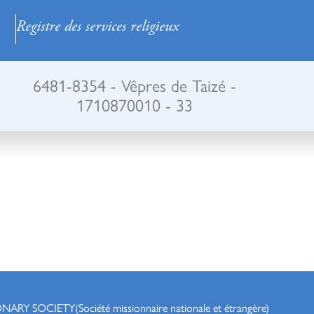
Registre des services religieux
6481-8354 - Vêpres de Taizé -
1710870010 - 33
ONARY SOCIETY
(Société missionnaire nationale et étrangère)