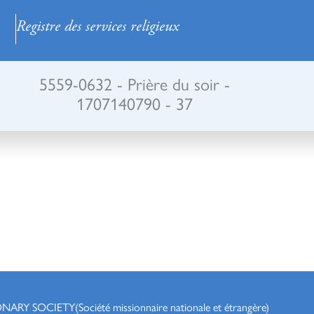
Registre des services religieux
5559-0632 - Prière du soir -
1707140790 - 37
ONARY SOCIETY
(Société missionnaire nationale et étrangère)