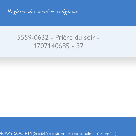
Registre des services religieux
5559-0632 - Prière du soir -
1707140685 - 37
ONARY SOCIETY
(Société missionnaire nationale et étrangère)