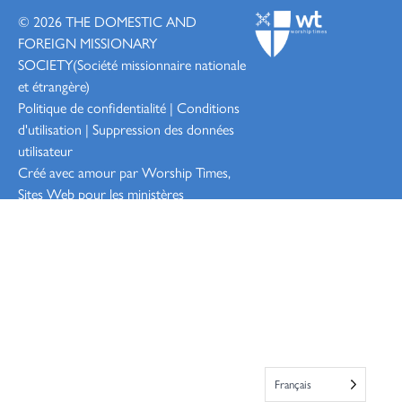
© 2026
THE DOMESTIC AND
FOREIGN MISSIONARY
SOCIETY
(Société missionnaire nationale
et étrangère)
Politique de confidentialité
|
Conditions
d'utilisation
|
Suppression des données
utilisateur
Créé avec amour par Worship
Times,
Sites Web pour les ministères
Connexion
Français