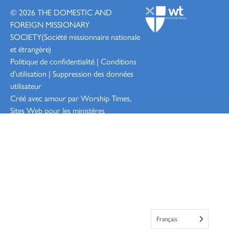
© 2026
THE DOMESTIC AND
FOREIGN MISSIONARY
SOCIETY
(Société missionnaire nationale
et étrangère)
Politique de confidentialité
|
Conditions
d'utilisation
|
Suppression des données
utilisateur
Créé avec amour par Worship
Times,
Sites Web pour les ministères
Connexion
Français