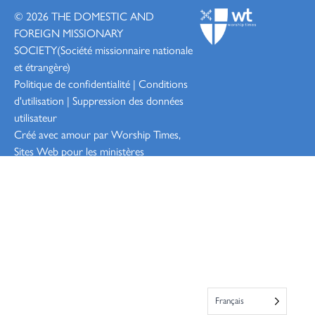
© 2026
THE DOMESTIC AND
FOREIGN MISSIONARY
SOCIETY
(Société missionnaire nationale
et étrangère)
Politique de confidentialité
|
Conditions
d'utilisation
|
Suppression des données
utilisateur
Créé avec amour par Worship
Times,
Sites Web pour les ministères
Connexion
Français