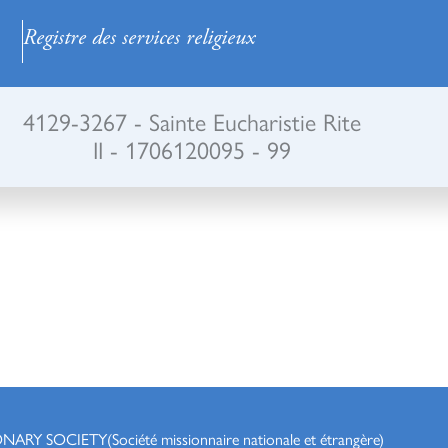
Registre des services religieux
4129-3267 - Sainte Eucharistie Rite
II - 1706120095 - 99
ONARY SOCIETY
(Société missionnaire nationale et étrangère)