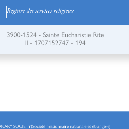
Registre des services religieux
3900-1524 - Sainte Eucharistie Rite
II - 1707152747 - 194
ONARY SOCIETY
(Société missionnaire nationale et étrangère)