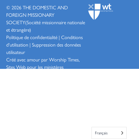
© 2026
THE DOMESTIC AND
FOREIGN MISSIONARY
SOCIETY
(Société missionnaire nationale
et étrangère)
Politique de confidentialité
|
Conditions
d'utilisation
|
Suppression des données
utilisateur
Créé avec amour par Worship
Times,
Sites Web pour les ministères
Connexion
Français