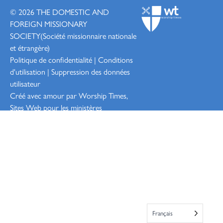
© 2026
THE DOMESTIC AND
FOREIGN MISSIONARY
SOCIETY
(Société missionnaire nationale
et étrangère)
Politique de confidentialité
|
Conditions
d'utilisation
|
Suppression des données
utilisateur
Créé avec amour par Worship
Times,
Sites Web pour les ministères
Connexion
Français