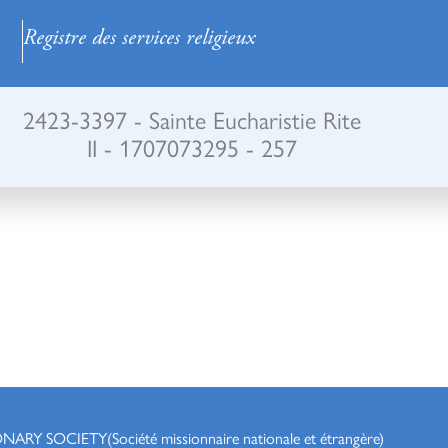
Registre des services religieux
2423-3397 - Sainte Eucharistie Rite
II - 1707073295 - 257
ONARY SOCIETY
(Société missionnaire nationale et étrangère)