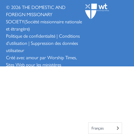
© 2026
THE DOMESTIC AND
FOREIGN MISSIONARY
SOCIETY
(Société missionnaire nationale
et étrangère)
Politique de confidentialité
|
Conditions
d'utilisation
|
Suppression des données
utilisateur
Créé avec amour par Worship
Times,
Sites Web pour les ministères
Connexion
Français