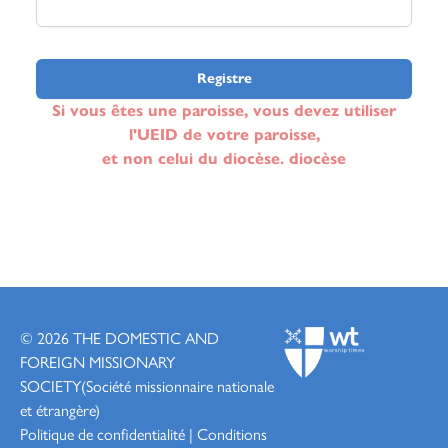
7195-1487 - All Saints Church - Meriden
4904-9281 - All Saints and St Georges Church - Rehoboth
Beach
Registre
7263-6897 - All Saints Church - Fairfield
Si vous êtes une paroisse, vous devez utiliser
2522-6432 - All Faith Chapel - Easton
l'UEID de votre paroisse,
et non celui du diocèse. diocèse
3547-2604 - All Hallows Episcopal Church - Snow Hill
3165-3157 - All Saints / Cristo Rey Episcopal Church -
Watsonville
8423-1455 - All Saints by the Sea Summer Chapel - Bailey
Island
7399-4691 - All Saints by the Sea Summer Chapel -
Southport
© 2026
THE DOMESTIC AND
FOREIGN MISSIONARY
8336-6609 - All Saints Church - Frederick
SOCIETY
(Société missionnaire nationale
1383-0112 - All Saints Church - Chelmsford
et étrangère)
3560-6458 - All Saints Cathedral - Milwaukee
Politique de confidentialité
|
Conditions