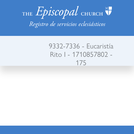
Registro de servicios eclesiásticos
9332-7336 - Eucaristía
Rito I - 1710857802 -
175