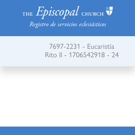
Registro de servicios eclesiásticos
7697-2231 - Eucaristía
Rito II - 1706542918 - 24