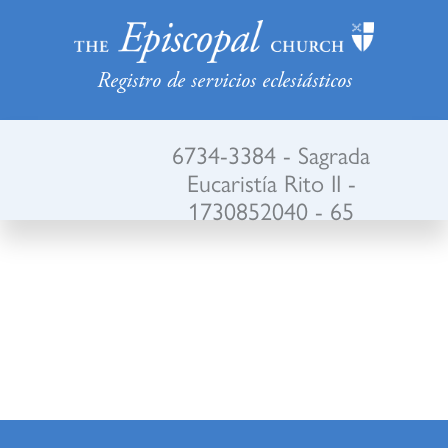
Registro de servicios eclesiásticos
6734-3384 - Sagrada
Eucaristía Rito II -
1730852040 - 65