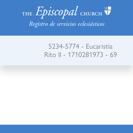
Registro de servicios eclesiásticos
5234-5774 - Eucaristía
Rito II - 1710281973 - 69