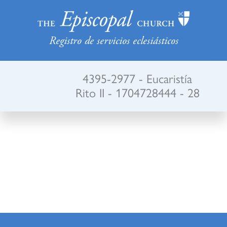
Registro de servicios eclesiásticos
4395-2977 - Eucaristía
Rito II - 1704728444 - 28